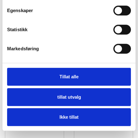
Vekt
186 g
Egenskaper
Statistikk
Reservedeler
Markedsføring
Tillat alle
tillat utvalg
Ikke tillat