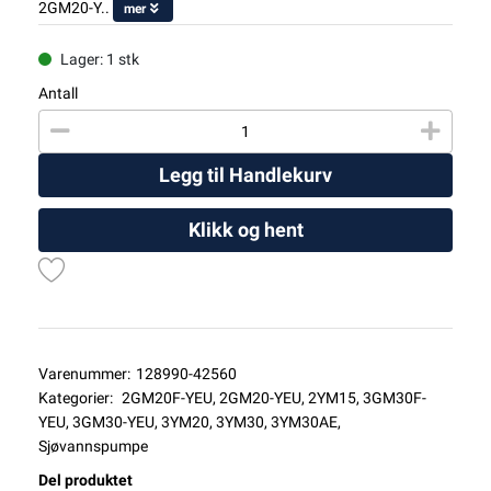
2GM20-Y..
mer
Lager: 1 stk
Antall
Legg til Handlekurv
Klikk og hent
Varenummer:
128990-42560
Kategorier:
2GM20F-YEU
,
2GM20-YEU
,
2YM15
,
3GM30F-
YEU
,
3GM30-YEU
,
3YM20
,
3YM30
,
3YM30AE
,
Sjøvannspumpe
Del produktet