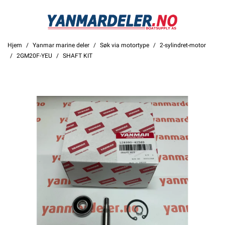
Hjem
Yanmar marine deler
Søk via motortype
2-sylindret-motor
2GM20F-YEU
SHAFT KIT