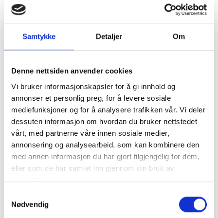
2YM15, 3YM20, 3YM30 og 3YM30AE
YEU=europeisk marinisering
Samtykke
Detaljer
Om
Passer pumper:
Denne nettsiden anvender cookies
Vi bruker informasjonskapsler for å gi innhold og
128990-42500
annonser et personlig preg, for å levere sosiale
128990-42510
mediefunksjoner og for å analysere trafikken vår. Vi deler
128995-42500
dessuten informasjon om hvordan du bruker nettstedet
vårt, med partnerne våre innen sosiale medier,
annonsering og analysearbeid, som kan kombinere den
Spesifikasjon
med annen informasjon du har gjort tilgjengelig for dem,
eller som de har samlet inn gjennom din bruk av
tjenestene deres.
Størrelse
132x120x70 mm
Samtykkevalg
Nødvendig