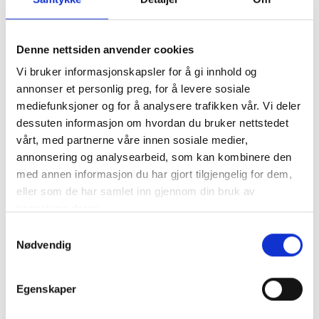
Legg til Handlekurv
Denne nettsiden anvender cookies
Vi bruker informasjonskapsler for å gi innhold og
Klikk og hent
annonser et personlig preg, for å levere sosiale
mediefunksjoner og for å analysere trafikken vår. Vi deler
dessuten informasjon om hvordan du bruker nettstedet
vårt, med partnerne våre innen sosiale medier,
annonsering og analysearbeid, som kan kombinere den
med annen informasjon du har gjort tilgjengelig for dem,
Varenummer:
129271-77651
eller som de har samlet inn gjennom din bruk av
Kategorier:
3JH4E
,
3JH5E
,
4JH4-E
,
4JH5-E
tjenestene deres.
Del produktet
Samtykkevalg
Nødvendig
Egenskaper