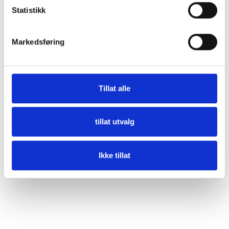
Statistikk
Beskrivelse
Markedsføring
Produktet mangler beskrivelse
Spesifikasjon
Tillat alle
tillat utvalg
Størrelse
200x100x20 mm
Ikke tillat
Vekt
170 g